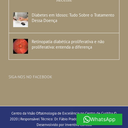
Diabetes em Idosos: Tudo Sobre o Tratamento
Dessa Doença
Retinopatia diabética proliferativa e não
proliferativa: entenda a diferença
SIGA-NOS NO FACEBOOK
Centro da Visão Oftalmologia de Excelência no Centro de Curitiba ©
WhatsApp
2020 | Responsável Técnico: Dr. Fábio Prado Sabbag - CRM-PR 15.857 |
Desenvolvido por
Inventiva Curitiba