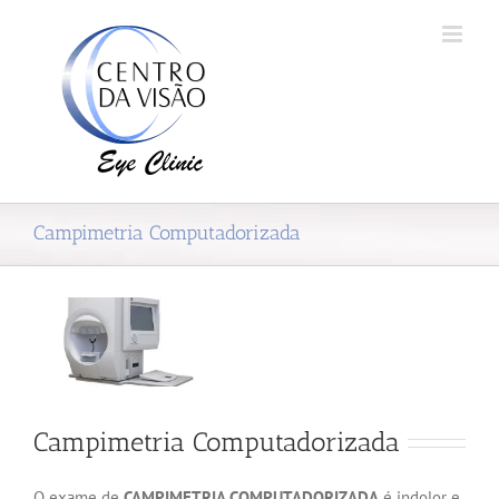
Ir
para
o
conteúdo
Campimetria Computadorizada
Campimetria Computadorizada
O exame de
CAMPIMETRIA COMPUTADORIZADA
é indolor e